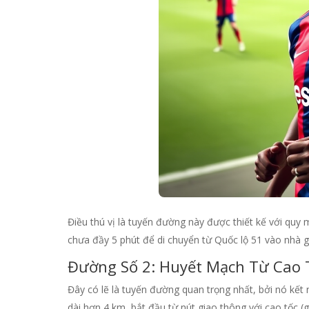
Điều thú vị là tuyến đường này được thiết kế với quy 
chưa đầy 5 phút để di chuyển từ Quốc lộ 51 vào nhà 
Đường Số 2: Huyết Mạch Từ Cao 
Đây có lẽ là tuyến đường quan trọng nhất, bởi nó kết
dài hơn 4 km, bắt đầu từ nút giao thông với cao tốc 