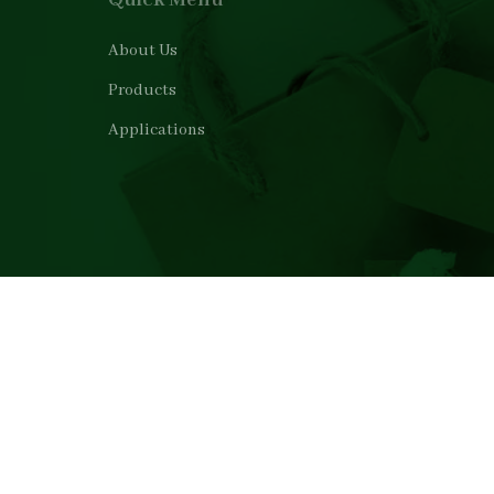
Quick Menu
About Us
Products
Applications