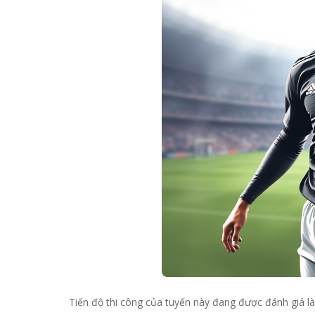
Tiến độ thi công của tuyến này đang được đánh giá l