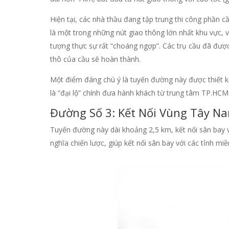
Hiện tại, các nhà thầu đang tập trung thi công phần c
là một trong những nút giao thông lớn nhất khu vực, 
tượng thực sự rất “choáng ngợp”. Các trụ cầu đã đượ
thô của cầu sẽ hoàn thành.
Một điểm đáng chú ý là tuyến đường này được thiết kế 
là “đại lộ” chính đưa hành khách từ trung tâm TP.HCM
Đường Số 3: Kết Nối Vùng Tây N
Tuyến đường này dài khoảng 2,5 km, kết nối sân bay
nghĩa chiến lược, giúp kết nối sân bay với các tỉnh 