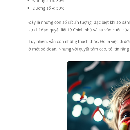
Đường số 3: 80%
Đường số 4: 50%
Đây là những con số rất ấn tượng, đặc biệt khi so sán
sự chỉ đạo quyết liệt từ Chính phủ và sự vào cuộc của 
Tuy nhiên, vẫn còn những thách thức. Đó là việc di dờ
ở một số đoạn. Nhưng với quyết tâm cao, tôi tin rằ