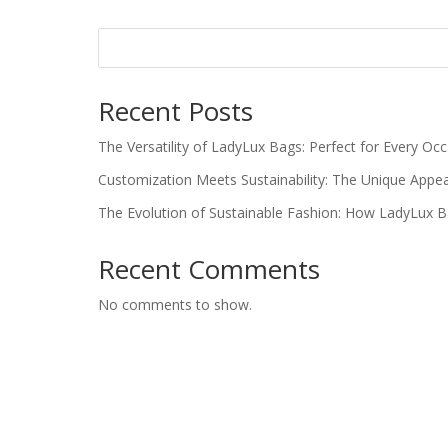
Recent Posts
The Versatility of LadyLux Bags: Perfect for Every Oc
Customization Meets Sustainability: The Unique Appe
The Evolution of Sustainable Fashion: How LadyLux 
Recent Comments
No comments to show.